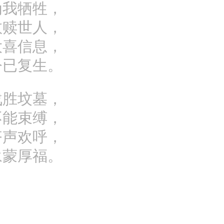
为我牺牲，
救赎世人，
大喜信息，
今已复生。
战胜坟墓，
不能束缚，
齐声欢呼，
永蒙厚福。