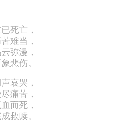
主已死亡，
痛苦难当，
乌云弥漫，
万象悲伤。
同声哀哭，
受尽痛苦，
流血而死，
完成救赎。