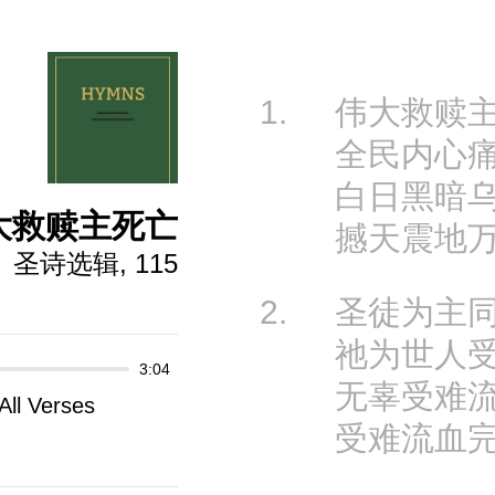
1.
伟大救赎
全民内心
白日黑暗
大救赎主死亡
撼天震地
圣诗选辑, 115
2.
圣徒为主
祂为世人
3:04
无辜受难
All Verses
受难流血