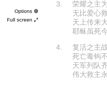
3.
荣耀之主
Options
无比爱心
Full screen
天上传来
耶稣虽死
4.
复活之主
死亡毒钩
天军列队
伟大救主