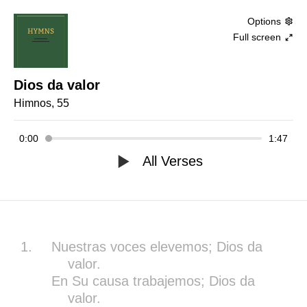
Options
Full screen
Dios da valor
Himnos, 55
0:00
1:47
All Verses
1.
Nuestras voces elevemos; Dios da
valor.
En Su causa trabajemos; Dios da
valor.