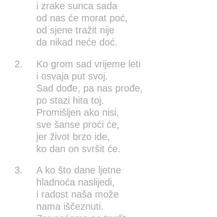
i zrake sunca sada
od nas će morat poć,
od sjene tražit nije
da nikad neće doć.
2.
Ko grom sad vrijeme leti
i osvaja put svoj.
Sad dođe, pa nas prođe,
po stazi hita toj.
Promišljen ako nisi,
sve šanse proći će,
jer život brzo ide,
ko dan on svršit će.
3.
A ko što dane ljetne
hladnoća naslijedi,
i radost naša može
nama iščeznuti.