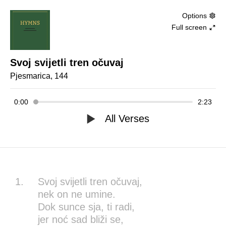
Options
Full screen
Svoj svijetli tren očuvaj
Pjesmarica, 144
0:00
2:23
All Verses
1.
Svoj svijetli tren očuvaj,
nek on ne umine.
Dok sunce sja, ti radi,
jer noć sad bliži se,