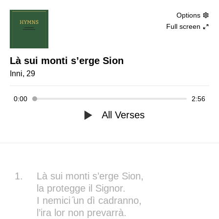
Options
Full screen
Là sui monti s’erge Sion
Inni, 29
0:00
2:56
All Verses
1.
Là sui monti s’erge Sion,
la protegge il Signor.
I nemici ̑un dì cadranno,
l’ira lor non prevarrà.