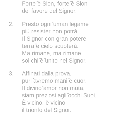
Forte ̑è Sion, forte ̑è Sion
del favore del Signor.
2.
Presto ogni ̑uman legame
più resister non potrà.
Il Signor con gran potere
terra ̑e cielo scuoterà.
Ma rimane, ma rimane
sol chi ̑è ̑unito nel Signor.
3.
Affinati dalla prova,
puri ̑avremo mani ̑e cuor.
Il divino ̑amor non muta,
siam preziosi agli ̑occhi Suoi.
È vicino, è vicino
il trionfo del Signor.