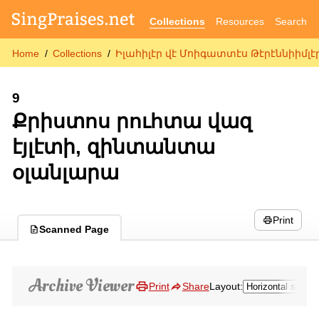
Collections
Resources
Search
Home
Collections
Իլահիլէր վէ Մոիգատտէս Թէրէննիիմլէր
9
Քրիստոս րուհտա վազ
էյլէտի, զինտանտա
օլանլարա
Print
Scanned Page