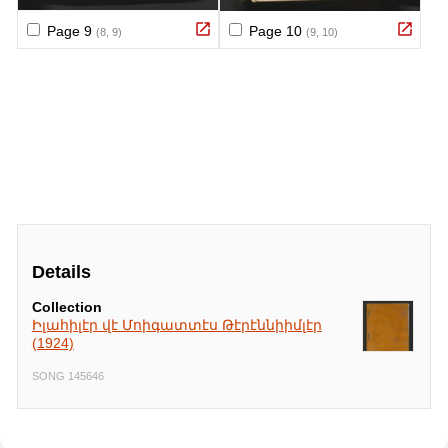
Details
Collection
Իլահիլէր վէ Մոիգատտէս Թէրէննիիմլէր
(1924)
SONG 145646