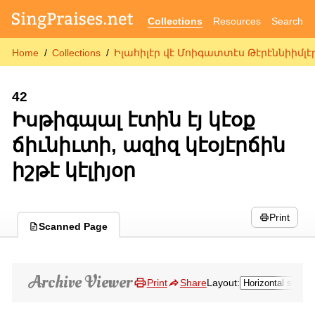
Collections
Resources
Search
Home
Collections
Իլահիլէր վէ Մոիգատտէս Թէրէննիիմլէր
42
Իսթիգպալ էտին էյ կէօք
ճիւնիւտի, ազիզ կէօյէրճին
իշթէ կէլիյօր
Print
Scanned Page