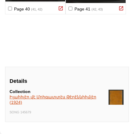
Details
Collection
Իլահիլէր վէ Մոիգատտէս Թէրէննիիմլէր
(1924)
SONG 145679