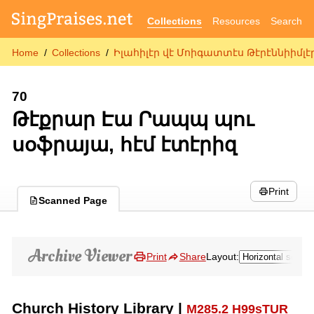
Collections
Resources
Search
Home
Collections
Իլահիլէր վէ Մոիգատտէս Թէրէննիիմլէր
70
Թէքրար Էա Րապպ պու
սօֆրայա, հէմ էտէրիզ
Print
Scanned Page