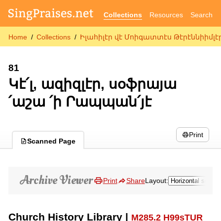
Collections
Resources
Search
Home
Collections
Իլահիլէր վէ Մոիգատտէս Թէրէննիիմլէր
81
Կէ՛լ, ազիզլէր, սօֆրայա
՛աշա ՛ի Րապպան՛յէ
Print
Scanned Page