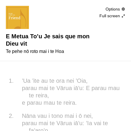
Options
Full screen
E Metua To’u Je sais que mon
Dieu vit
Te pehe nō roto mai i te Hoa
1.
’Ua ’ite au te ora nei ’Oia,
parau mai te Vārua iā’u: E parau mau
te reira,
e parau mau te reira.
2.
Nāna vau i tono mai i ō nei,
parau mai te Vārua iā’u: ’Ia vai te
fa’aro’o,