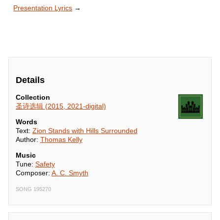
安，

Presentation Lyrics
→
蒙神眷顾的锡安！
Details
Collection
圣诗选辑 (2015, 2021-digital)
Words
Text:
Zion Stands with Hills Surrounded
Author:
Thomas Kelly
Music
Tune:
Safety
Composer:
A. C. Smyth
SONG 195270