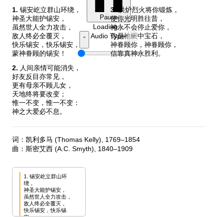
1.
锡安屹立群山环绕，
3.
洪炉烈火将你锻炼，
Pause
神圣大能护锡安，
使你光明胜往昔，
Loading…
虽然世人全力攻击，
神永不会停止爱你，
Audio Type
敌人终必全覆灭，
你是祂眼中宝石，
快乐锡安，快乐锡安，
神眷顾你，神眷顾你，
蒙神眷顾的锡安！
信靠真神永胜利。
2.
人间亲情可能消失，
好友反目亦常见，
更有母亲不顾儿女，
天地终将要改变；
惟一不变，惟一不变：
神之大爱必不息。
词：凯利多马 (Thomas Kelly), 1769–1854
曲：斯密艾西 (A.C. Smyth), 1840–1909
1. 锡安屹立群山环
绕，

神圣大能护锡安，

虽然世人全力攻击，

敌人终必全覆灭，

快乐锡安，快乐锡