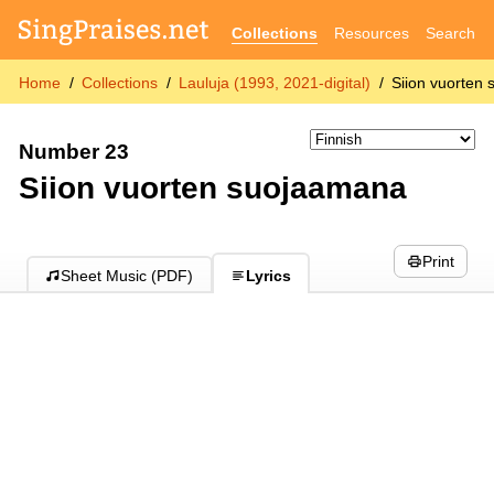
Collections
Resources
Search
Home
Collections
Lauluja (1993, 2021-digital)
Siion vuorten
Number 23
Siion vuorten suojaamana
Print
Sheet Music (PDF)
Lyrics