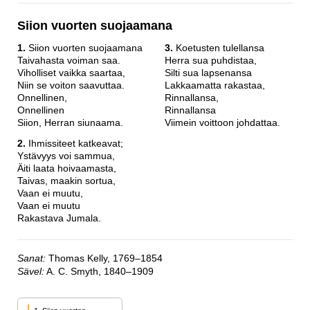
Siion vuorten suojaamana
1.
Siion vuorten suojaamana
3.
Koetusten tulellansa
Taivahasta voiman saa.
Herra sua puhdistaa,
Viholliset vaikka saartaa,
Silti sua lapsenansa
Niin se voiton saavuttaa.
Lakkaamatta rakastaa,
Onnellinen,
Rinnallansa,
Onnellinen
Rinnallansa
Siion, Herran siunaama.
Viimein voittoon johdattaa.
2.
Ihmissiteet katkeavat;
Ystävyys voi sammua,
Äiti laata hoivaamasta,
Taivas, maakin sortua,
Vaan ei muutu,
Vaan ei muutu
Rakastava Jumala.
Sanat:
Thomas Kelly, 1769–1854
Sävel:
A. C. Smyth, 1840–1909