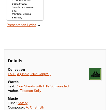
1. Siion vuorten 
suojaamana

Taivahasta voiman 
saa.

Viholliset vaikka 
saartaa,

Niin se voiton 
Presentation Lyrics
→
saavuttaa.

Onnellinen,

Onnellinen

Siion, Herran 
siunaama.
Details
Collection
Lauluja (1993, 2021-digital)
Words
Text:
Zion Stands with Hills Surrounded
Author:
Thomas Kelly
Music
Tune:
Safety
Composer:
A. C. Smyth