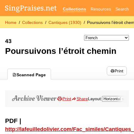
Collections
Resources
Search
Home
Collections
Cantiques (1930)
Poursuivons l’étroit che
43
Poursuivons l’étroit chemin
Print
Scanned Page