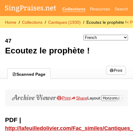
Collections
Resources
Search
Home
Collections
Cantiques (1930)
Ecoutez le prophète !
< P
47
Ecoutez le prophète !
Print
Scanned Page