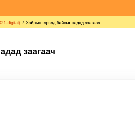
1-digital)
Хайрын гэрэлд байхыг надад заагаач
адад заагаач