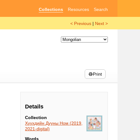
Collections
Resources
Search
< Previous
|
Next >
Print
Details
Collection
Хүүхдийн Дууны Ном (2019,
2021-digital)
Words