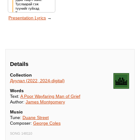
Туслаарай гэж 
түүнийг гуйхад

Татгалзаж түүнд эс 
Presentation Lyrics
→
чадав, би.

Хэн гэгч хаанаас 
хаа хүрч явааг

Харин асууж 
зүрхэлсэнгүй.

Харцнаас нь нэгэн 
зүйл яагаад

Хайр татсан учрыг 
мэдсэнгүй.
Details
Collection
Дуулал (2022, 2024-digital)
Words
Text:
A Poor Wayfaring Man of Grief
Author:
James Montgomery
Music
Tune:
Duane Street
Composer:
George Coles
SONG 148110