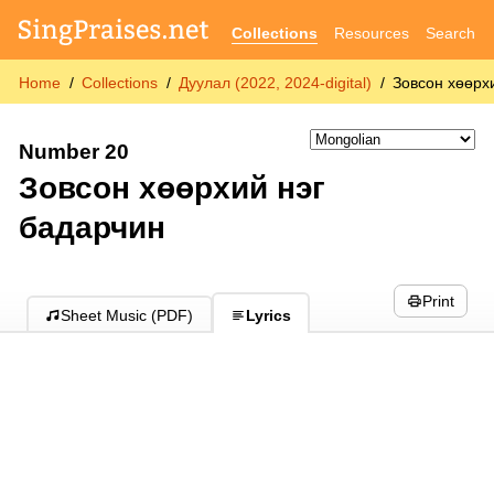
Collections
Resources
Search
Home
Collections
Дуулал (2022, 2024-digital)
Зовсон хөөрх
Number 20
Зовсон хөөрхий нэг
бадарчин
Print
Sheet Music (PDF)
Lyrics