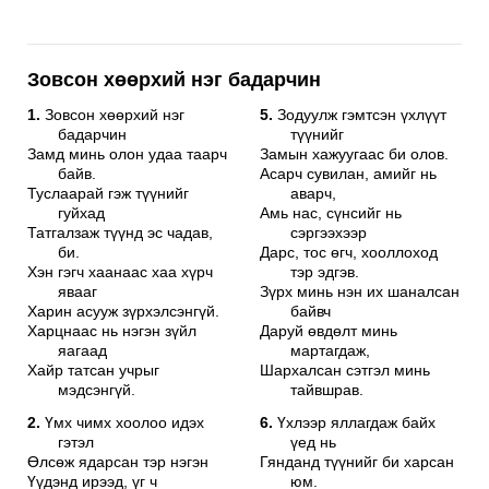
Зовсон хөөрхий нэг бадарчин
1.
Зовсон хөөрхий нэг
5.
Зодуулж гэмтсэн үхлүүт
бадарчин
түүнийг
Замд минь олон удаа таарч
Замын хажуугаас би олов.
байв.
Асарч сувилан, амийг нь
Туслаарай гэж түүнийг
аварч,
гуйхад
Амь нас, сүнсийг нь
Татгалзаж түүнд эс чадав,
сэргээхээр
би.
Дарс, тос өгч, хооллоход
Хэн гэгч хаанаас хаа хүрч
тэр эдгэв.
явааг
Зүрх минь нэн их шаналсан
Харин асууж зүрхэлсэнгүй.
байвч
Харцнаас нь нэгэн зүйл
Даруй өвдөлт минь
яагаад
мартагдаж,
Хайр татсан учрыг
Шархалсан сэтгэл минь
мэдсэнгүй.
тайвшрав.
2.
Үмх чимх хоолоо идэх
6.
Үхлээр яллагдаж байх
гэтэл
үед нь
Өлсөж ядарсан тэр нэгэн
Гянданд түүнийг би харсан
Үүдэнд ирээд, үг ч
юм.