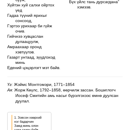
Бүх үйлс тань дурсагдана”
Хүйтэн хуй салхи ойртох
хэмээв.
үед
Гадаа түүний ярихыг
сонсоод,
Гэртээ урихаар би гүйж
очив.
Гийчнээ хувцаслан
дулаацуулж,
Амраахаар оронд
хэвтүүлэв.
Газарт унтаад, зүүдлэхэд
минь
Едений цэцэрлэгт мэт байв.
Үг:
Жэймс Монтгомэри, 1771–1854
Ая:
Жорж Көүлс, 1792–1858, өөрчилж зассан. Бошиглогч
Иосеф Смитийн амь насыг бүрэлгэхээс өмнө дуулсан
дуулал.
1. Зовсон хөөрхий 
нэг бадарчин

Замд минь олон 
удаа таарч байв.
