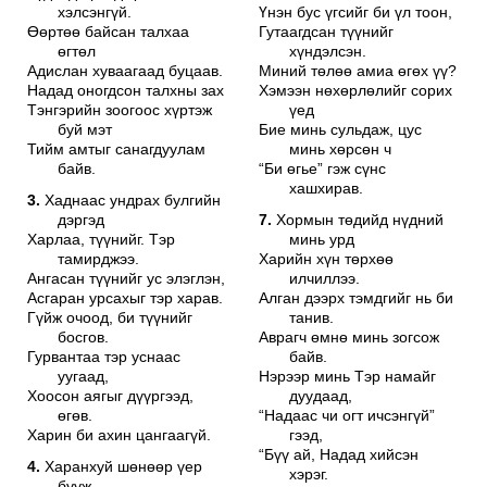
хэлсэнгүй.
Үнэн бус үгсийг би үл тоон,
Өөртөө байсан талхаа
Гутаагдсан түүнийг
өгтөл
хүндэлсэн.
Адислан хуваагаад буцаав.
Миний төлөө амиа өгөх үү?
Надад оногдсон талхны зах
Хэмээн нөхөрлөлийг сорих
Тэнгэрийн зоогоос хүртэж
үед
буй мэт
Бие минь сульдаж, цус
Тийм амтыг санагдуулам
минь хөрсөн ч
байв.
“Би өгье” гэж сүнс
хашхирав.
3.
Хаднаас ундрах булгийн
дэргэд
7.
Хормын төдийд нүдний
Харлаа, түүнийг. Тэр
минь урд
тамирджээ.
Харийн хүн төрхөө
Ангасан түүнийг ус элэглэн,
илчиллээ.
Асгаран урсахыг тэр харав.
Алган дээрх тэмдгийг нь би
Гүйж очоод, би түүнийг
танив.
босгов.
Аврагч өмнө минь зогсож
Гурвантаа тэр уснаас
байв.
уугаад,
Нэрээр минь Тэр намайг
Хоосон аягыг дүүргээд,
дуудаад,
өгөв.
“Надаас чи огт ичсэнгүй”
Харин би ахин цангаагүй.
гээд,
“Бүү ай, Надад хийсэн
4.
Харанхуй шөнөөр үер
хэрэг.
бууж,