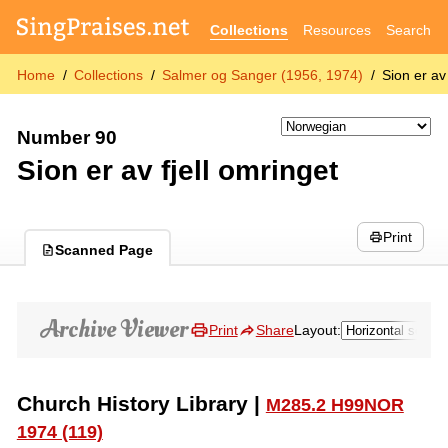
Collections
Resources
Search
Home
Collections
Salmer og Sanger (1956, 1974)
Sion er av 
Number 90
Sion er av fjell omringet
Print
Scanned Page