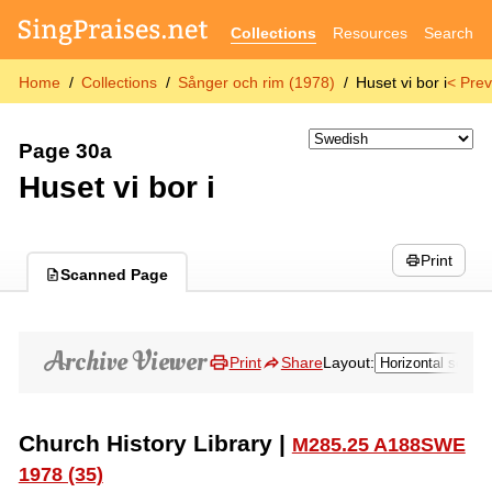
Collections
Resources
Search
Home
Collections
Sånger och rim (1978)
Huset vi bor i
< Prev
Page 30a
Huset vi bor i
Print
Scanned Page