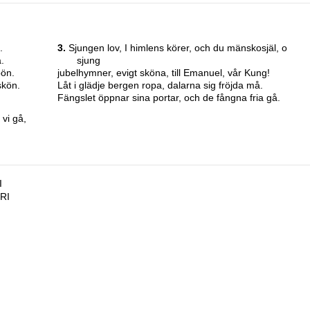
.
3.
Sjungen lov, I himlens körer, och du mänskosjäl, o
.
sjung
bön.
jubelhymner, evigt sköna, till Emanuel, vår Kung!
skön.
Låt i glädje bergen ropa, dalarna sig fröjda må.
Fängslet öppnar sina portar, och de fångna fria gå.
 vi gå,
I
RI