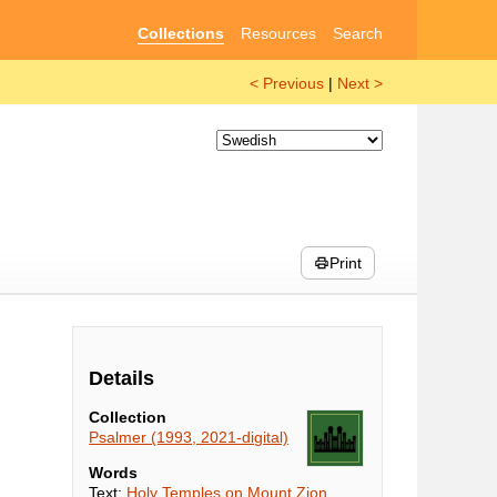
Collections
Resources
Search
< Previous
|
Next >
Print
Details
Collection
Psalmer (1993, 2021-digital)
Words
Text:
Holy Temples on Mount Zion