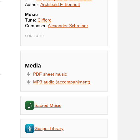
Author:
Archibald F. Bennett
Music
Tune:
Clifford
Composer:
Alexander Schreiner
SONG 4110
Media
PDF sheet music
MP3 audio (accompaniment)
Sacred Music
Gospel Library