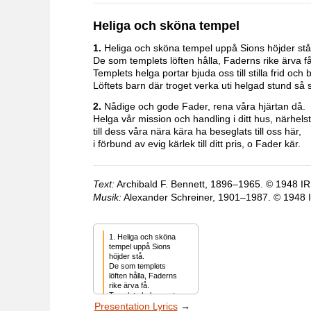
Heliga och sköna tempel
1.
Heliga och sköna tempel uppå Sions höjder stå
De som templets löften hålla, Faderns rike ärva få
Templets helga portar bjuda oss till stilla frid och 
Löftets barn där troget verka uti helgad stund så 
2.
Nådige och gode Fader, rena våra hjärtan då.
Helga vår mission och handling i ditt hus, närhelst
till dess våra nära kära ha beseglats till oss här,
i förbund av evig kärlek till ditt pris, o Fader kär.
Text:
Archibald F. Bennett, 1896–1965. © 1948 IR
Musik:
Alexander Schreiner, 1901–1987. © 1948 I
1. Heliga och sköna 
tempel uppå Sions 
höjder stå.

De som templets 
löften hålla, Faderns 
rike ärva få.

Templets helga portar 
Presentation Lyrics
→
bjuda oss till stilla frid 