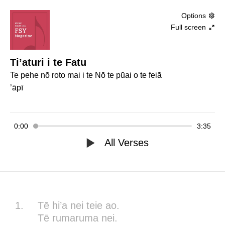
Options
Full screen
Ti’aturi i te Fatu
Te pehe nō roto mai i te Nō te pūai o te feiā
’āpī
0:00
3:35
All Verses
1.
Tē hi’a nei teie ao.
Tē rumaruma nei.