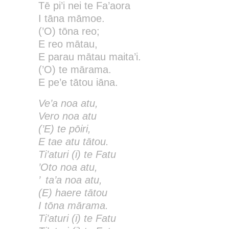
Tē pi’i nei te Fa’aora
I tāna māmoe.
(’O) tōna reo;
E reo mātau,
E parau mātau maita’i.
(’O) te mārama.
E pe’e tātou iāna.
Ve’a noa atu,
Vero noa atu
(’E) te pōiri,
E tae atu tātou.
Ti’aturi (i) te Fatu
’Oto noa atu,
’ ta’a noa atu,
(E) haere tātou
I tōna mārama.
Ti’aturi (i) te Fatu