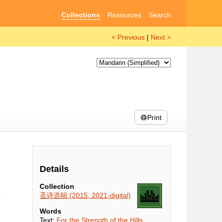
Collections
Resources
Search
< Previous
|
Next >
Print
Details
Collection
圣诗选辑 (2015, 2021-digital)
Words
Text:
For the Strength of the Hills