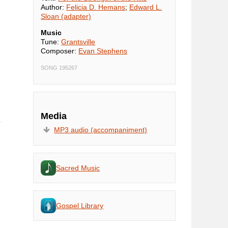
Author:
Felicia D. Hemans
;
Edward L.
Sloan (adapter)
Music
Tune:
Grantsville
Composer:
Evan Stephens
SONG 195267
Media
MP3 audio (accompaniment)
Sacred Music
Gospel Library