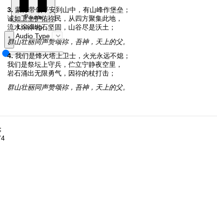
3.
蒙祢带领平安到山中，有山峰作堡垒；
Pause
诚如卫士护佑祢民，从四方聚集此地，
Loading…
流水淙淙岩石坚固，山谷尽是沃土；
Audio Type
群山壮丽同声赞颂祢，吾神，天上的父。
4.
我们是烽火塔上卫士，火光永远不熄；
我们是祭坛上守兵，伫立宁静夜空里，
岩石涌出无限勇气，因祢的杖打击；
群山壮丽同声赞颂祢，吾神，天上的父。
；
74