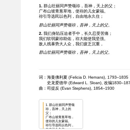
1.
群山壮丽同声赞颂祢，吾神，天上的父；
广布山坡青葱草地，使祢的儿女蒙福。
祢引导选民以色列，自由地永久住；
群山壮丽同声赞颂祢，吾神，天上的父。
2.
我们身陷压迫者手中，长久忍受苦痛；
我们软弱蒙祢助佑，祢大能使我坚强。
敌人残暴势大人众，我们疲乏沉重，
群山壮丽同声赞颂祢，吾神，天上的父。
词：海曼佛利夏 (Felicia D. Hemans), 1793–1835
史龙爱德华 (Edward L. Sloan), 改编1830–18
曲：司提反 (Evan Stephens), 1854–1930
1. 群山壮丽同声赞颂
祢，吾神，天上的
父；

广布山坡青葱草地，
使祢的儿女蒙福。

祢引导选民以色列，
自由地永久住；