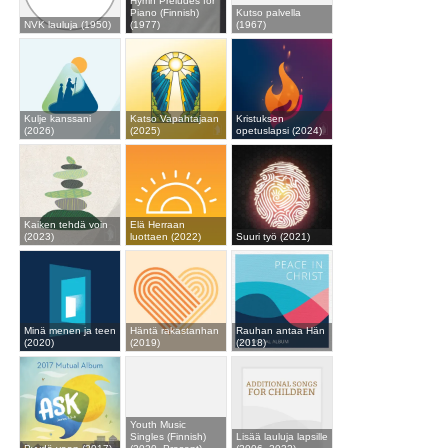
Hymn Preludes for
Piano (Finnish)
Kutso palvella
NVK lauluja (1950)
(1977)
(1967)
Kulje kanssani
Katso Vapahtajaan
Kristuksen
(2026)
(2025)
opetuslapsi (2024)
Kaiken tehdä voin
Elä Herraan
(2023)
luottaen (2022)
Suuri työ (2021)
Minä menen ja teen
Häntä rakastanhan
Rauhan antaa Hän
(2020)
(2019)
(2018)
Youth Music
Singles (Finnish)
Lisää lauluja lapsille