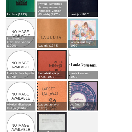
Hymns: Simplified
Accompaniments,
Abridged Version
Lauluja (1993)
(Finnish) (1975)
Lauluja (1965)
Laululuettelo
kokouksia varten
Lasten laulukirja
(1960)
Lauluja (1948)
(1996)
Lisää lauluja lapsille
Laululeikkejä ja
Laula kanssani
(1978)
loruja (1978)
(1972)
Alkeisyhdistyksen
Lapset laulavat
Lydämen laulu
lauluja (1966)
(1955)
(1982)