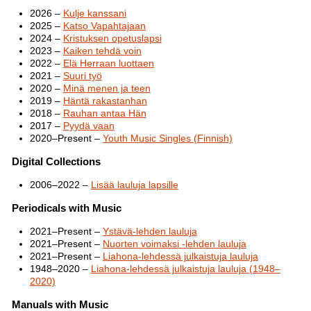
2026 –
Kulje kanssani
2025 –
Katso Vapahtajaan
2024 –
Kristuksen opetuslapsi
2023 –
Kaiken tehdä voin
2022 –
Elä Herraan luottaen
2021 –
Suuri työ
2020 –
Minä menen ja teen
2019 –
Häntä rakastanhan
2018 –
Rauhan antaa Hän
2017 –
Pyydä vaan
2020–Present –
Youth Music Singles (Finnish)
Digital Collections
2006–2022 –
Lisää lauluja lapsille
Periodicals with Music
2021–Present –
Ystävä-lehden lauluja
2021–Present –
Nuorten voimaksi -lehden lauluja
2021–Present –
Liahona-lehdessä julkaistuja lauluja
1948–2020 –
Liahona-lehdessä julkaistuja lauluja (1948–
2020)
Manuals with Music