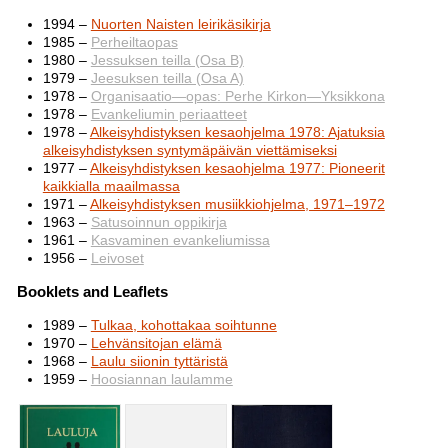
1994 –
Nuorten Naisten leirikäsikirja
1985 –
Perheiltaopas
1980 –
Jessuksen teilla (Osa B)
1979 –
Jeesuksen teilla (Osa A)
1978 –
Organisaatio—opas: Perhe Kirkon—Yksikkona
1978 –
Evankeliumin periaatteet
1978 –
Alkeisyhdistyksen kesaohjelma 1978: Ajatuksia
alkeisyhdistyksen syntymäpäivän viettämiseksi
1977 –
Alkeisyhdistyksen kesaohjelma 1977: Pioneerit
kaikkialla maailmassa
1971 –
Alkeisyhdistyksen musiikkiohjelma, 1971–1972
1963 –
Satusoinnun oppikirja
1961 –
Kasvaminen evankeliumissa
1956 –
Leivoset
Booklets and Leaflets
1989 –
Tulkaa, kohottakaa soihtunne
1970 –
Lehvänsitojan elämä
1968 –
Laulu siionin tyttäristä
1959 –
Hoosiannan laulamme