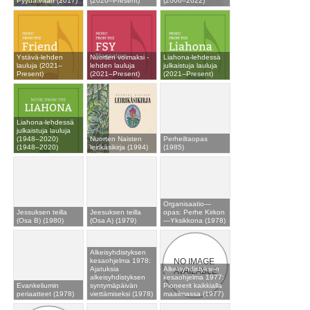
Pyydä vaan (2017)
(2020–Present)
(2006–2022)
Ystävä-lehden
Nuorten voimaksi -
Liahona-lehdessä
lauluja (2021–
lehden lauluja
julkaistuja lauluja
Present)
(2021–Present)
(2021–Present)
Liahona-lehdessä
julkaistuja lauluja
(1948–2020)
Nuorten Naisten
Perheiltaopas
(1948–2020)
leirikäsikirja (1994)
(1985)
Organisaatio—
Jessuksen teilla
Jeesuksen teilla
opas: Perhe Kirkon
(Osa B) (1980)
(Osa A) (1979)
—Yksikkona (1978)
Alkeisyhdistyksen
kesaohjelma 1978:
Ajatuksia
Alkeisyhdistyksen
alkeisyhdistyksen
kesaohjelma 1977:
Evankeliumin
syntymäpäivän
Pioneerit kaikkialla
periaatteet (1978)
viettämiseksi (1978)
maailmassa (1977)