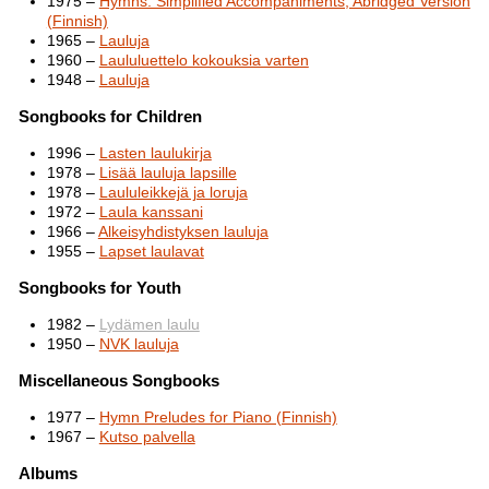
1975 –
Hymns: Simplified Accompaniments, Abridged Version
(Finnish)
1965 –
Lauluja
1960 –
Laululuettelo kokouksia varten
1948 –
Lauluja
Songbooks for Children
1996 –
Lasten laulukirja
1978 –
Lisää lauluja lapsille
1978 –
Laululeikkejä ja loruja
1972 –
Laula kanssani
1966 –
Alkeisyhdistyksen lauluja
1955 –
Lapset laulavat
Songbooks for Youth
1982 –
Lydämen laulu
1950 –
NVK lauluja
Miscellaneous Songbooks
1977 –
Hymn Preludes for Piano (Finnish)
1967 –
Kutso palvella
Albums