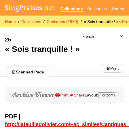
Collections
Resources
Search
Home
Collections
Cantiques (1930)
« Sois tranquille ! »
< Pre
25
« Sois tranquille ! »
Print
Scanned Page