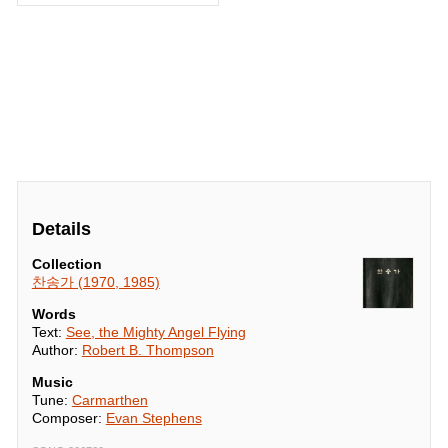
Details
Collection
찬송가 (1970, 1985)
Words
Text:
See, the Mighty Angel Flying
Author:
Robert B. Thompson
Music
Tune:
Carmarthen
Composer:
Evan Stephens