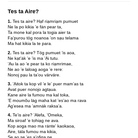
Tes ta Aire?
1.
Tes ta aire? Hạf riạmriạm pumuet
Ne la po kikia ’e fȧn pear ta,
Ta mone kal pora la togia aier ta
Fạ’purou tög noanoa ’on sạu telama
Ma hat kikia la te para.
2.
Tes ta aire? Tög pumuet ’is aoa,
Ne kạt’ȧk ’e ’is ma ’Ại tutu.
’Ạu la ao ’e pear ta ko riạmrimae,
Ne ao ’e laloag aoga ’e rere:
Nonoj pạu la ta’ou värväre.
3.
’Ạitok ta kop vil ’e le’ puer mam’as ta
Avat puer nonojo agtạua.
Kane aire la fumou ma kal toka,
’E moumõu lȧg maha kat ’es’ao ma rava
Ag’esea ma ’amnȧk raksa’a.
4.
Te’is aire? ’Alefa, ’Omeka,
Ma siroaf ’e tohiạg ne ava.
Kop aoga mao ma rȧnte’ kaokaoa,
Aire, tȧla fumou ma kikia,
Se ao se ’es a’ofiga ne.