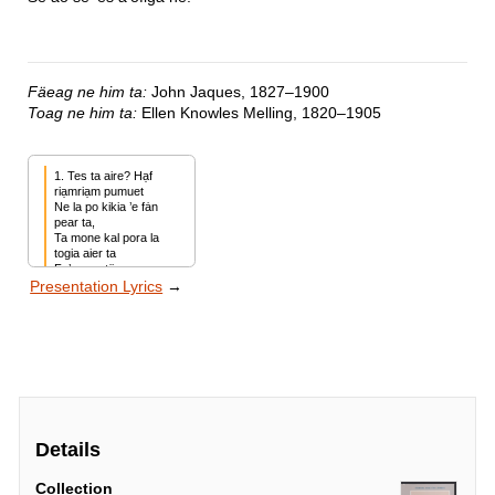
Fäeag ne him ta:
John Jaques, 1827–1900
Toag ne him ta:
Ellen Knowles Melling, 1820–1905
1. Tes ta aire? Hạf 
riạmriạm pumuet

Ne la po kikia ’e fȧn 
pear ta,

Ta mone kal pora la 
togia aier ta

Fạ’purou tög noanoa 
Presentation Lyrics
→
’on sạu telama

Ma hat kikia la te 
para.
Details
Collection