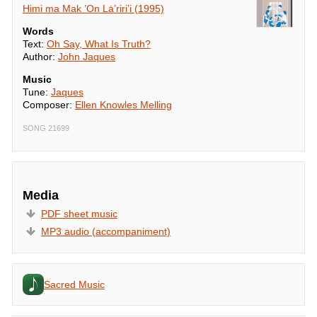
Himi ma Mak ’On Lȧ’riri’i (1995)
Words
Text:
Oh Say, What Is Truth?
Author:
John Jaques
Music
Tune:
Jaques
Composer:
Ellen Knowles Melling
SONG 21699
Media
PDF sheet music
MP3 audio (accompaniment)
Sacred Music