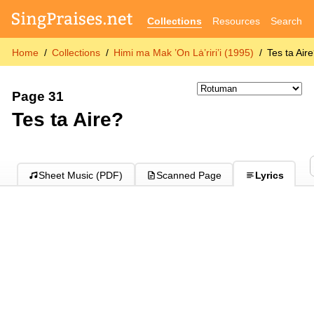
Collections
Resources
Search
Home
Collections
Himi ma Mak ’On Lȧ’riri’i (1995)
Tes ta Air
Page 31
Tes ta Aire?
Sheet Music (PDF)
Scanned Page
Lyrics