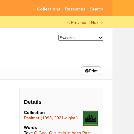
Collections
Resources
Search
< Previous
|
Next >
Print
Details
Collection
Psalmer (1993, 2021-digital)
Words
Text:
O God, Our Help in Ages Past