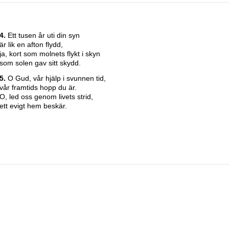
4.
Ett tusen år uti din syn
är lik en afton flydd,
ja, kort som molnets flykt i skyn
som solen gav sitt skydd.
5.
O Gud, vår hjälp i svunnen tid,
vår framtids hopp du är.
O, led oss genom livets strid,
ett evigt hem beskär.