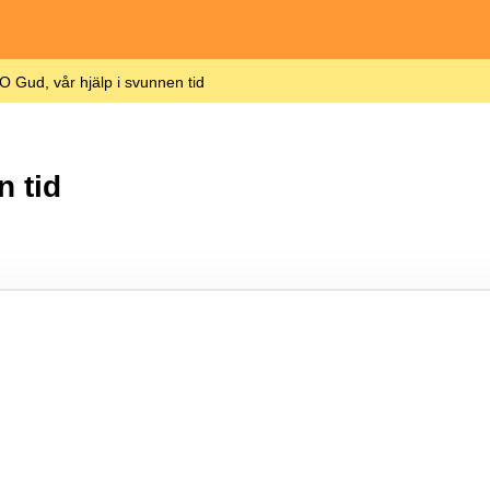
O Gud, vår hjälp i svunnen tid
n tid