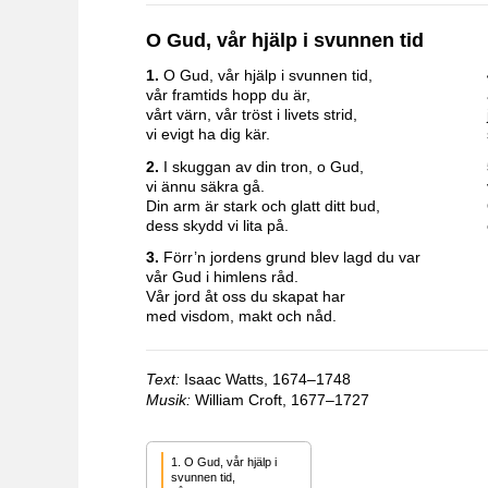
O Gud, vår hjälp i svunnen tid
1.
O Gud, vår hjälp i svunnen tid,
vår framtids hopp du är,
vårt värn, vår tröst i livets strid,
vi evigt ha dig kär.
2.
I skuggan av din tron, o Gud,
vi ännu säkra gå.
Din arm är stark och glatt ditt bud,
dess skydd vi lita på.
3.
Förr’n jordens grund blev lagd du var
vår Gud i himlens råd.
Vår jord åt oss du skapat har
med visdom, makt och nåd.
Text:
Isaac Watts, 1674–1748
Musik:
William Croft, 1677–1727
1. O Gud, vår hjälp i 
svunnen tid,
