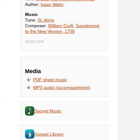
Author:
Isaac Watts
Music
Tune:
St. Anne
Composer:
William Croft
;
Supplement
to the New Version, 1708
SONG 3942
Media
PDF sheet music
MP3 audio (accompaniment)
Sacred Music
Gospel Library