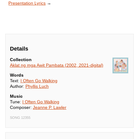
Presentation Lyrics
→
s’yang alaala.
Details
Collection
Aklat ng mga Awit Pambata (2002, 2021-digital)
Words
Text:
I Often Go Walking
Author:
Phyllis Luch
Music
Tune:
I Often Go Walking
Composer:
Jeanne P. Lawler
SONG 12355