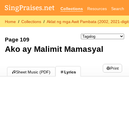
Collections
Resources
Search
Home
Collections
Aklat ng mga Awit Pambata (2002, 2021-digit
Page 109
Ako ay Malimit Mamasyal
Print
Sheet Music (PDF)
Lyrics