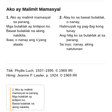
Ako ay Malimit Mamasyal
1.
Ako ay malimit mamasyal
2.
Alay ko sa bawat bulaklak,
sa parang,
o nanay,
Mga bulaklak ay tinitipon ko.
Halimuyak ng pag-ibig kong
Bawat bulaklak na aking
tunay
nakikita;
Ang hilig ko sa bulaklak at sa
Ikaw, o nanay ang s’yang
parang,
alaala.
Sa inyo, nanay, aking
natutunan.
Titik:
Phyllis Luch, 1937–1995. © 1969 IRI
Himig:
Jeanne P. Lawler, p. 1924. © 1969 IRI
1. Ako ay malimit 
mamasyal sa parang,

Mga bulaklak ay 
tinitipon ko.

Bawat bulaklak na 
aking nakikita;

Ikaw, o nanay ang 