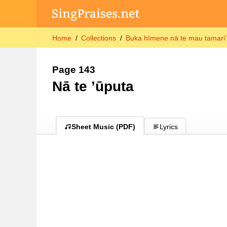
Home
Collections
Buka hīmene nā te mau tamari’i
Page 143
Nā te ’ūputa
Sheet Music (PDF)
Lyrics