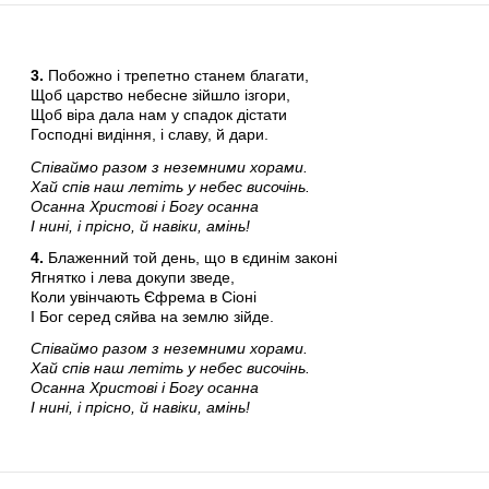
3.
Побожно і трепетно станем благати,
Щоб царство небесне зійшло ізгори,
Щоб віра дала нам у спадок дістати
Господні видіння, і славу, й дари.
Співаймо разом з неземними хорами.
Хай спів наш летіть у небес височінь.
Осанна Христові і Богу осанна
І нині, і прісно, й навіки, амінь!
4.
Блаженний той день, що в єдинім законі
Ягнятко і лева докупи зведе,
Коли увінчають Єфрема в Сіоні
І Бог серед сяйва на землю зійде.
Співаймо разом з неземними хорами.
Хай спів наш летіть у небес височінь.
Осанна Христові і Богу осанна
І нині, і прісно, й навіки, амінь!