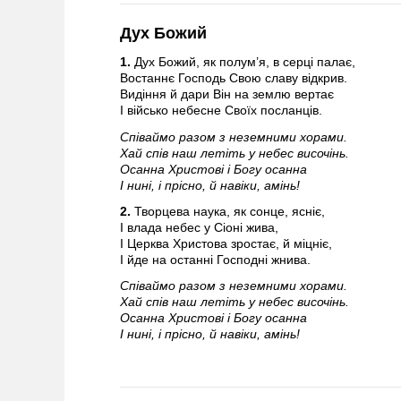
Дух Божий
1.
Дух Божий, як полум’я, в серці палає,
Востаннє Господь Свою славу відкрив.
Видіння й дари Він на землю вертає
І військо небесне Своїх посланців.
Співаймо разом з неземними хорами.
Хай спів наш летіть у небес височінь.
Осанна Христові і Богу осанна
І нині, і прісно, й навіки, амінь!
2.
Творцева наука, як сонце, ясніє,
І влада небес у Сіоні жива,
І Церква Христова зростає, й міцніє,
І йде на останні Господні жнива.
Співаймо разом з неземними хорами.
Хай спів наш летіть у небес височінь.
Осанна Христові і Богу осанна
І нині, і прісно, й навіки, амінь!