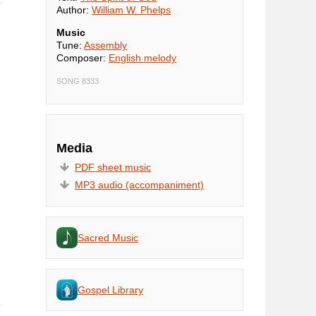
Author:
William W. Phelps
Music
Tune:
Assembly
Composer:
English melody
SONG 8333
Media
PDF sheet music
MP3 audio (accompaniment)
Sacred Music
Gospel Library