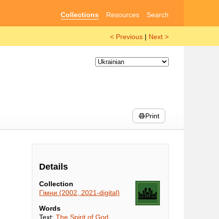
Collections
Resources
Search
< Previous
|
Next >
Print
Details
Collection
Гімни (2002, 2021-digital)
Words
Text:
The Spirit of God