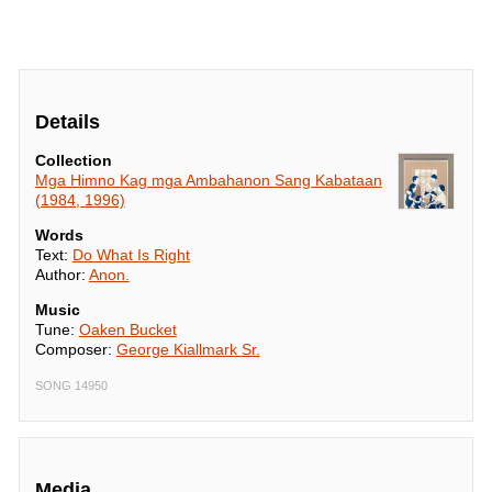
Details
Collection
Mga Himno Kag mga Ambahanon Sang Kabataan
(1984, 1996)
Words
Text:
Do What Is Right
Author:
Anon.
Music
Tune:
Oaken Bucket
Composer:
George Kiallmark Sr.
SONG 14950
Media