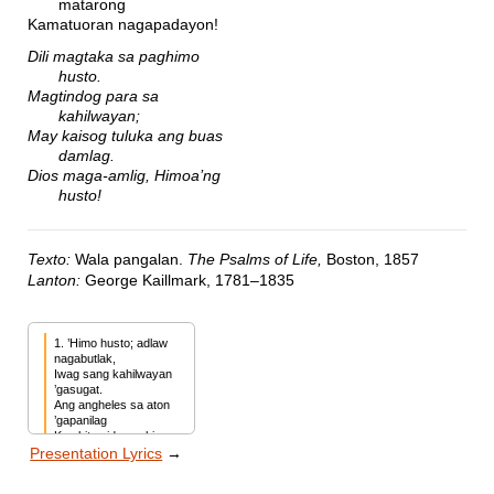
matarong
Kamatuoran nagapadayon!
Dili magtaka sa paghimo
husto.
Magtindog para sa
kahilwayan;
May kaisog tuluka ang buas
damlag.
Dios maga-amlig, Himoa’ng
husto!
Texto:
Wala pangalan.
The Psalms of Life,
Boston, 1857
Lanton:
George Kaillmark, 1781–1835
1. ’Himo husto; adlaw 
nagabutlak,

Iwag sang kahilwayan 
’gasugat.

Ang angheles sa aton 
’gapanilag

Kon kita gid nagahimo 
Presentation Lyrics
→
husto!