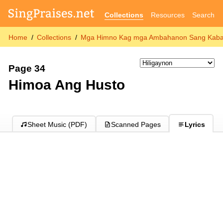
Collections
Resources
Search
Home
Collections
Mga Himno Kag mga Ambahanon Sang Kabat
Page 34
Himoa Ang Husto
Sheet Music (PDF)
Scanned Pages
Lyrics