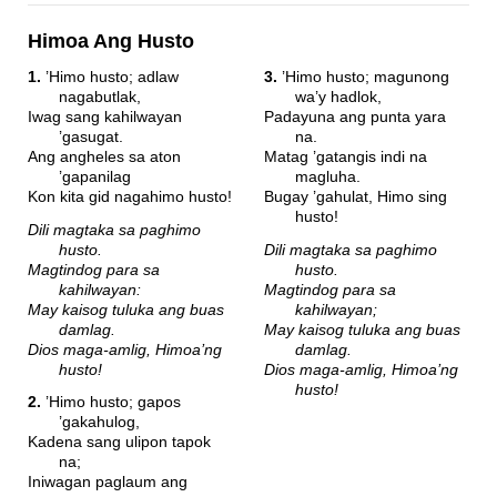
Himoa Ang Husto
1.
’Himo husto; adlaw
3.
’Himo husto; magunong
nagabutlak,
wa’y hadlok,
Iwag sang kahilwayan
Padayuna ang punta yara
’gasugat.
na.
Ang angheles sa aton
Matag ’gatangis indi na
’gapanilag
magluha.
Kon kita gid nagahimo husto!
Bugay ’gahulat, Himo sing
husto!
Dili magtaka sa paghimo
husto.
Dili magtaka sa paghimo
Magtindog para sa
husto.
kahilwayan:
Magtindog para sa
May kaisog tuluka ang buas
kahilwayan;
damlag.
May kaisog tuluka ang buas
Dios maga-amlig, Himoa’ng
damlag.
husto!
Dios maga-amlig, Himoa’ng
husto!
2.
’Himo husto; gapos
’gakahulog,
Kadena sang ulipon tapok
na;
Iniwagan paglaum ang