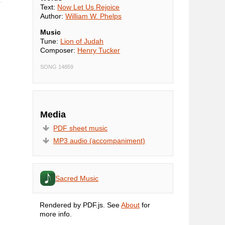
Text:
Now Let Us Rejoice
Author:
William W. Phelps
Music
Tune:
Lion of Judah
Composer:
Henry Tucker
SONG 14859
Media
PDF sheet music
MP3 audio (accompaniment)
Sacred Music
Rendered by PDF.js. See
About
for
more info.