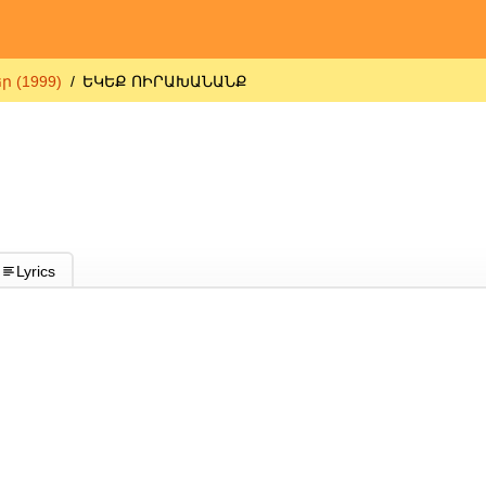
 (1999)
ԵԿԵՔ ՈԻՐԱԽԱՆԱՆՔ
Lyrics