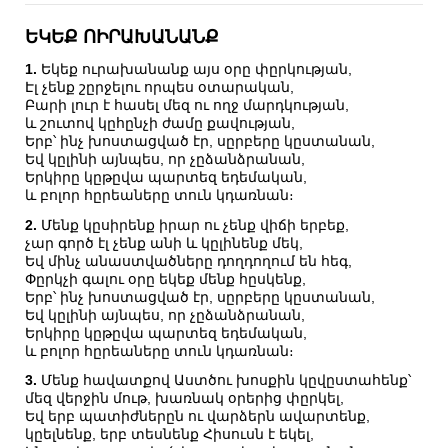
ԵԿԵՔ ՈԻՐԱԽԱՆԱՆՔ
1.
Եկեք ուրախանանք այս օրը փըրկության,
Էլ չենք շըրջելու որպես օտարական,
Բարի լուր է հասել մեզ ու ողջ մարդկության,
և շուտով կըհընչի ժամը քավության,
Երբ՝ ինչ խոստացված էր, սըրբերը կըստանան,
Եվ կըլինի այնպես, որ չըձանձրանան,
Երկիրը կըթըվա պարտեզ եդեմական,
և բոլոր հըրեաները տուն կդառնան։
2.
Մենք կըսիրենք իրար ու չենք վիճի երբեք,
չար գործ էլ չենք անի և կըլինենք մեկ,
Եվ մինչ անաստվածները դողդողում են հեգ,
Փըրկչի գալու օրը եկեք մենք հըսկենք,
Երբ՝ ինչ խոստացված էր, սըրբերը կըստանան,
Եվ կըլինի այնպես, որ չըձանձրանան,
Երկիրը կըթըվա պարտեզ եդեմական,
և բոլոր հըրեաները տուն կդառնան։
3.
Մենք հավատքով Աստծու խոսքին կըվըստահենք՝
մեզ վերջին մութ, խառնակ օրերից փըրկել,
Եվ երբ պատիժներըն ու վարձերն ավարտենք,
կըելնենք, երբ տեսնենք Հիսուսն է եկել,