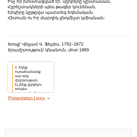
Ինչ որ խոստացված էր, սըրբերը կըստանան,
Հըրեշտակների պես թագեր կունենան,
Երկիրը կըթըվա պարտեզ եդեմական,
Հիսուսն ու Իր մարդիկ ընդմիշտ կմիանան։
Խոսք
՝ Վիլյամ Վ. Ֆելփս, 1792–1872
Երաժշտություն
՝ Անանուն, մոտ 1889
1. Եկեք 
ուրախանանք 
այս օրը 
փըրկության,

Էլ չենք շըրջելու 
որպես 
օտարական,

Presentation Lyrics
→
Բարի լուր է հասել 
մեզ ու ողջ 
մարդկության,

և շուտով կըհընչի 
ժամը քավության,

Երբ՝ ինչ 
խոստացված էր, 
սըրբերը 
կըստանան,

Եվ կըլինի 