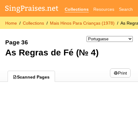
Collections
Resources
Search
Home
Collections
Mais Hinos Para Crianças (1978)
As Regra
Page 36
As Regras de Fé (№ 4)
Print
Scanned Pages