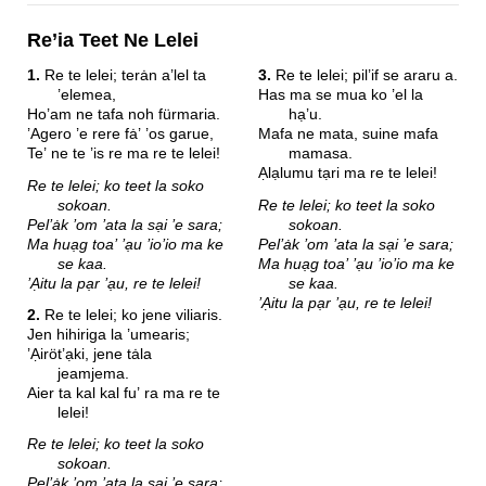
Re’ia Teet Ne Lelei
1.
Re te lelei; terȧn a’lel ta
3.
Re te lelei; pil’if se araru a.
’elemea,
Has ma se mua ko ’el la
Ho’am ne tafa noh fürmaria.
hạ’u.
’Agero ’e rere fȧ’ ’os garue,
Mafa ne mata, suine mafa
Te’ ne te ’is re ma re te lelei!
mamasa.
Ạlạlumu tạri ma re te lelei!
Re te lelei; ko teet la soko
sokoan.
Re te lelei; ko teet la soko
Pel’ȧk ’om ’ata la sại ’e sara;
sokoan.
Ma huạg toa’ ’ạu ’io’io ma ke
Pel’ȧk ’om ’ata la sại ’e sara;
se kaa.
Ma huạg toa’ ’ạu ’io’io ma ke
’Ạitu la pạr ’ạu, re te lelei!
se kaa.
’Ạitu la pạr ’ạu, re te lelei!
2.
Re te lelei; ko jene viliaris.
Jen hihiriga la ’umearis;
’Ạiröt’ạki, jene tȧla
jeamjema.
Aier ta kal kal fu’ ra ma re te
lelei!
Re te lelei; ko teet la soko
sokoan.
Pel’ȧk ’om ’ata la sại ’e sara;