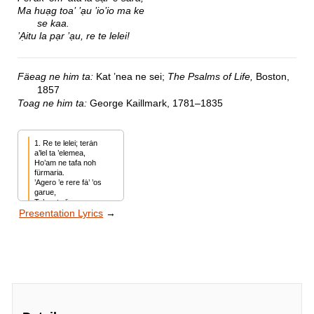
Ma huạg toa’ ’ạu ’io’io ma ke
se kaa.
’Ạitu la pạr ’ạu, re te lelei!
Fäeag ne him ta:
Kat ’nea ne sei;
The Psalms of Life,
Boston,
1857
Toag ne him ta:
George Kaillmark, 1781–1835
1. Re te lelei; terȧn 
a’lel ta ’elemea,

Ho’am ne tafa noh 
fürmaria.

’Agero ’e rere fȧ’ ’os 
garue,

Te’ ne te ’is re ma re 
Presentation Lyrics
→
te lelei!