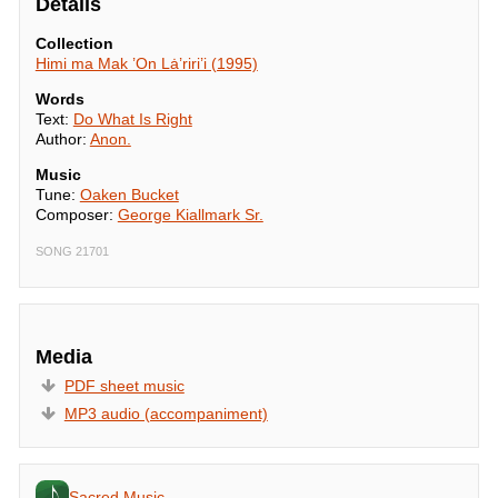
Details
Collection
Himi ma Mak ’On Lȧ’riri’i (1995)
Words
Text:
Do What Is Right
Author:
Anon.
Music
Tune:
Oaken Bucket
Composer:
George Kiallmark Sr.
SONG 21701
Media
PDF sheet music
MP3 audio (accompaniment)
Sacred Music