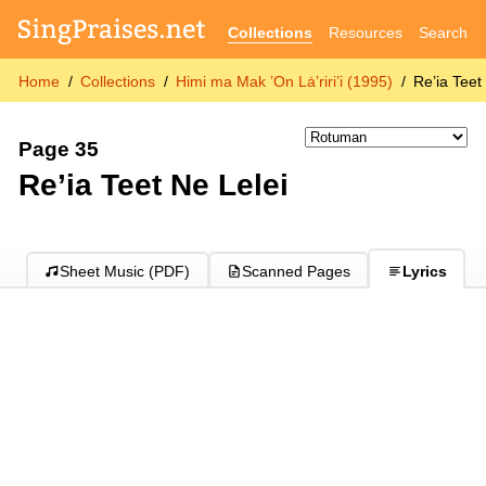
Collections
Resources
Search
Home
Collections
Himi ma Mak ’On Lȧ’riri’i (1995)
Re’ia Teet
Page 35
Re’ia Teet Ne Lelei
Sheet Music (PDF)
Scanned Pages
Lyrics