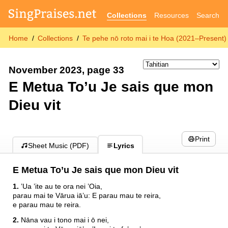
Collections
Resources
Search
Home
Collections
Te pehe nō roto mai i te Hoa (2021–Present)
November 2023, page 33
E Metua To’u Je sais que mon
Dieu vit
Print
Sheet Music (PDF)
Lyrics
E Metua To’u Je sais que mon Dieu vit
1.
’Ua ’ite au te ora nei ’Oia,
parau mai te Vārua iā’u: E parau mau te reira,
e parau mau te reira.
2.
Nāna vau i tono mai i ō nei,