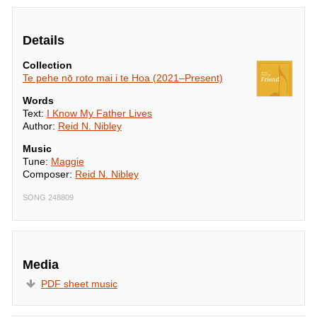
Details
Collection
Te pehe nō roto mai i te Hoa (2021–Present)
Words
Text:
I Know My Father Lives
Author:
Reid N. Nibley
Music
Tune:
Maggie
Composer:
Reid N. Nibley
SONG 248809
Media
PDF sheet music