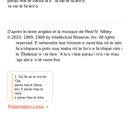
parau mai te Vārua iā’u: ’Ia vai te fa’aro’o,
’ia vai te fa’aro’o.
D’après le texte anglais et la musique de Reid N. Nibley
© 2023, 1989, 1969 by Intellectual Reserve, Inc. All rights
reserved. E nehenehe teie hīmene e neneʼihia nō te tahi
faʼaʼohiparaʼa poto noa,’eiaha nō te hoʼo e fa’ohipai roto i
te ’Ēkālesia ’e i te fare. ’A tu’u i teie parau i ni’a i te mau
’api ato’a ’o tē nene’ihia.
1. ’Ua ’ite au te ora nei 
’Oia,

parau mai te Vārua 
iā’u: E parau mau te 
reira,

e parau mau te reira.
Presentation Lyrics
→